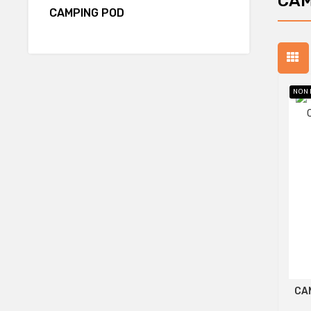
CAM
CAMPING POD
NON 
CA