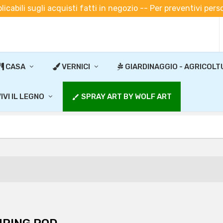
plicabili sugli acquisti fatti in negozio -- Per preventivi pe
CASA
VERNICI
GIARDINAGGIO - AGRICOLT
IVI IL LEGNO
SPRAY ART BY WOLF ART
brush