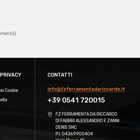
ement(s)
 PRIVACY
CONTATTI
info@fzferramentadariccardo.it
dei Cookie
+39 0541 720015
ella
FZ FERRAMENTA DA RICCARDO
DI FABBRI ALESSANDRO E ZANNI
DENIS SNC
P.I. 04369900404