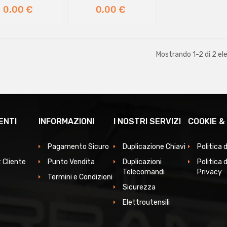
Prezzo
Prezzo
0,00 €
0,00 €
Mostrando 1-2 di 2 el
ENTI
INFORMAZIONI
I NOSTRI SERVIZI
COOKIE &
Pagamento Sicuro
Duplicazione Chiavi
Politica 
 Cliente
Punto Vendita
Duplicazioni
Politica d
Telecomandi
Privacy
Termini e Condizioni
Sicurezza
Elettroutensili