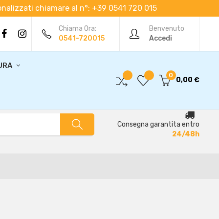
rsonalizzati chiamare al n°: +39 0541 720 015
Chiama Ora:
Benvenuto
0541-720015
Accedi
URA
0
0,00 €
Consegna garantita entro
24/48h