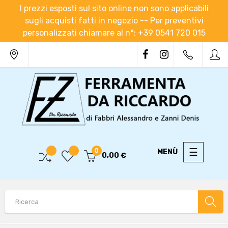
I prezzi esposti sul sito online non sono applicabili
sugli acquisti fatti in negozio -- Per preventivi
personalizzati chiamare al n°: +39 0541 720 015
navigaz
☰
0
0,00 €
Toggle