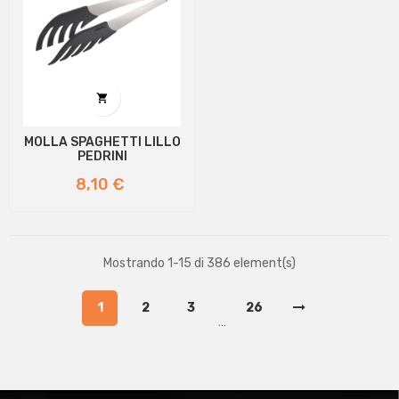

MOLLA SPAGHETTI LILLO
PEDRINI
Prezzo
8,10 €
Mostrando 1-15 di 386 element(s)
1
2
3
26
…