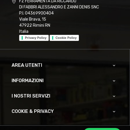
FZ FERRAMENTA DA RICCARDO
DI FABBRI ALESSANDRO E ZANNI DENIS SNC
P.I. 04369900404
Viale Brava, 15
47922 Rimini RN
Italia
Privacy Policy
Cookie Policy
AREA UTENTI

INFORMAZIONI

I NOSTRI SERVIZI

COOKIE & PRIVACY
