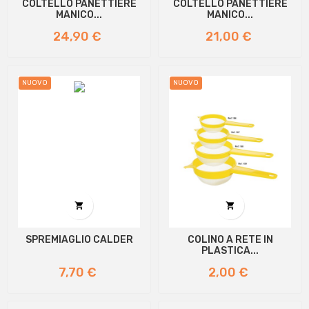
COLTELLO PANETTIERE
COLTELLO PANETTIERE
MANICO...
MANICO...
Prezzo
Prezzo
24,90 €
21,00 €
NUOVO
NUOVO


SPREMIAGLIO CALDER
COLINO A RETE IN
PLASTICA...
Prezzo
Prezzo
7,70 €
2,00 €