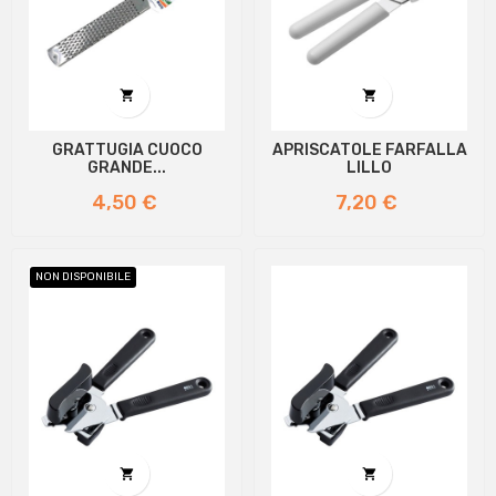


GRATTUGIA CUOCO
APRISCATOLE FARFALLA
GRANDE...
LILLO
Prezzo
Prezzo
4,50 €
7,20 €
NON DISPONIBILE

