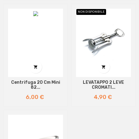
NON DISPONIBILE


Centrifuga 20 Cm Mini
LEVATAPPO 2 LEVE
82...
CROMATI...
Prezzo
Prezzo
6,00 €
4,90 €