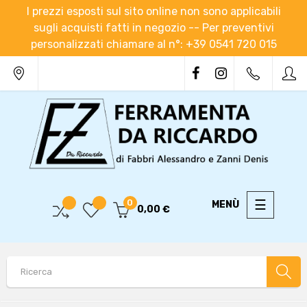
I prezzi esposti sul sito online non sono applicabili
sugli acquisti fatti in negozio -- Per preventivi
personalizzati chiamare al n°: +39 0541 720 015
navigaz
☰
0
0,00 €
Toggle