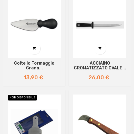


Coltello Formaggio
ACCIAINO
Grana...
CROMATIZZATO OVALE...
Prezzo
Prezzo
13,90 €
26,00 €
NON DISPONIBILE