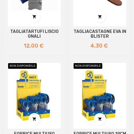


TAGLIATARTUFI LISCIO
TAGLIACASTAGNE EVA IN
GNALI
BLISTER
Prezzo
Prezzo
12,00 €
4,30 €
NON DISPONIBILE
NON DISPONIBILE


FORBICE MULTIUSO
FORBICE MULTIUSO 19CM