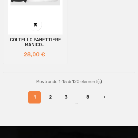

COLTELLO PANETTIERE
MANICO...
Prezzo
28,00 €
Mostrando 1-15 di 120 element(s)
1
2
3
8
…