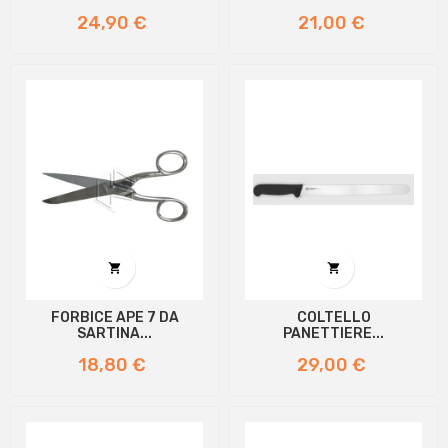
Prezzo
Prezzo
24,90 €
21,00 €


FORBICE APE 7 DA
COLTELLO
SARTINA...
PANETTIERE...
Prezzo
Prezzo
18,80 €
29,00 €