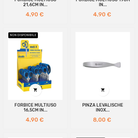
21,6CM IN...
IN...
Prezzo
Prezzo
4,90 €
4,90 €
NON DISPONIBILE


FORBICE MULTIUSO
PINZA LEVALISCHE
16,5CM IN...
INOX...
Prezzo
Prezzo
4,90 €
8,00 €