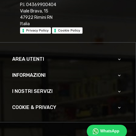
P.I. 04369900404
Viale Brava, 15
47922 Rimini RN
Italia
Privacy Policy
Cookie Policy
AREA UTENTI

INFORMAZIONI

I NOSTRI SERVIZI

COOKIE & PRIVACY

WhatsApp