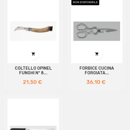
NON DISPONIBILE


COLTELLO OPINEL
FORBICE CUCINA
FUNGHI N° 8...
FORGIATA...
Prezzo
Prezzo
21,50 €
36,10 €