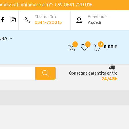
rsonalizzati chiamare al n°: +39 0541 720 015
Chiama Ora:
Benvenuto
0541-720015
Accedi
URA
0
0,00 €
Consegna garantita entro
24/48h