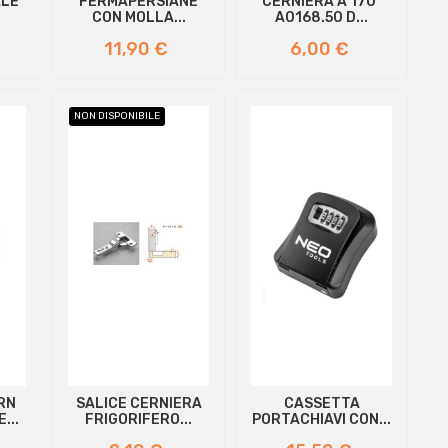
ALE
FERMAPERSIANE
CERNIERA A 170°
CON MOLLA...
A0168.50 D...
Prezzo
Prezzo
11,90 €
6,00 €
NON DISPONIBILE
RN
SALICE CERNIERA
CASSETTA
...
FRIGORIFERO...
PORTACHIAVI CON...
Prezzo
Prezzo