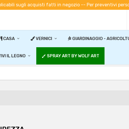
plicabili sugli acquisti fatti in negozio -- Per preventivi pe
CASA
VERNICI
GIARDINAGGIO - AGRICOLT
IVI IL LEGNO
SPRAY ART BY WOLF ART
brush