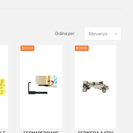
Ordina per:
Rilevanza

NUOVO
NUOVO