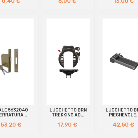
0,40 €
6,00 €
13,00 €
ALE 5632040
LUCCHETTO BRN
LUCCHETTO B
ERRATURA...
TREKKING AD...
PIEGHEVOLE..
Prezzo
Prezzo
Prezzo
53,20 €
17,90 €
42,50 €