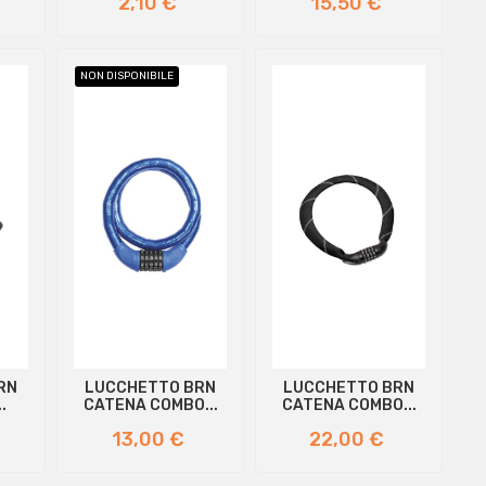
2,10 €
15,50 €
NON DISPONIBILE
RN
LUCCHETTO BRN
LUCCHETTO BRN
.
CATENA COMBO...
CATENA COMBO...
Prezzo
Prezzo
13,00 €
22,00 €