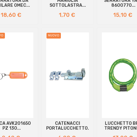
ERRATURA DA
MANIGLIA
SERRATURA Y
FILARE OMEC...
SOTTOLASTRA...
8600770...
Prezzo
Prezzo
Prezzo
18,60 €
1,70 €
15,10 €
VO
NUOVO
LCA AVK201650
CATENACCI
LUCCHETTO B
PZ 130...
PORTALUCCHETTO...
TRENDY PITONE
Prezzo
Prezzo
Prezzo