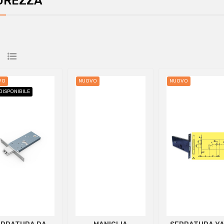
UREZZA
VO
NUOVO
NUOVO
DISPONIBILE