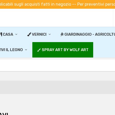
plicabili sugli acquisti fatti in negozio -- Per preventivi pe
CASA
VERNICI
GIARDINAGGIO - AGRICOLT
IVI IL LEGNO
SPRAY ART BY WOLF ART
brush