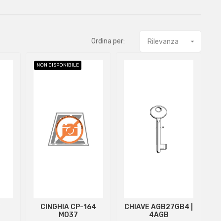
Ordina per:
Rilevanza

NON DISPONIBILE
Y
CINGHIA CP-164
CHIAVE AGB27GB4 |
MO37
4AGB