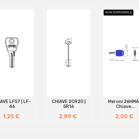
NON DISPONIBILE
AVE LF57 | LF-
CHIAVE 2CR20 |
Meroni 26HM
46
5R16
Chiave...
Prezzo
Prezzo
Prezzo
1,25 €
2,89 €
2,00 €