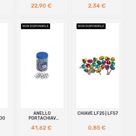
Prezzo
Prezzo
22,90 €
2,34 €
NON DISPONIBILE
NON DISPONIBILE
ANELLO
CHIAVE LF25 | LF57
600
PORTACHIAV
Diametro...
Prezzo
Prezzo
41,62 €
0,85 €