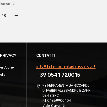
element(s)
40
 PRIVACY
CONTATTI
info@fzferramentadariccardo.it
dei Cookie
+39 0541 720015
ella
FZ FERRAMENTA DA RICCARDO
DI FABBRI ALESSANDRO E ZANNI
DENIS SNC
P.I. 04369900404
Viale Brava, 15