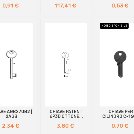
Prezzo
Prezzo
Prezzo
0,91 €
117,41 €
0,53 €
NON DISPONIBILE
AVE AGB27GB2 |
CHIAVE PATENT
CHIAVE PER
2AGB
6P3D OTTONE...
CILINDRO C-1
Prezzo
Prezzo
Prezzo
2,34 €
3,80 €
0,70 €