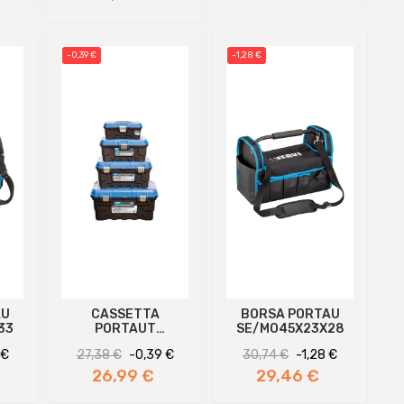
-0,39 €
-1,28 €
AU
CASSETTA
BORSA PORTAU
33
PORTAUT
SE/MO45X23X28
49X29X24
Prezzo
Prezzo
Prezzo
Prezzo
Prezzo
 €
27,38 €
-0,39 €
30,74 €
-1,28 €
regolare
regolare
26,99 €
29,46 €