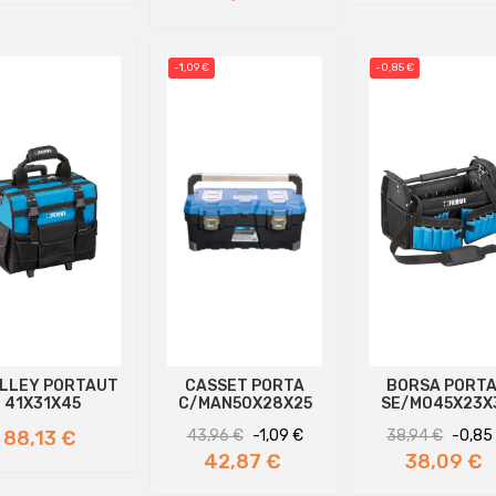
-1,09 €
-0,85 €
LLEY PORTAUT
CASSET PORTA
BORSA PORT
41X31X45
C/MAN50X28X25
SE/MO45X23X
Prezzo
Prezzo
Prezzo
Prezzo
88,13 €
43,96 €
-1,09 €
38,94 €
-0,85
regolare
regolare
42,87 €
38,09 €