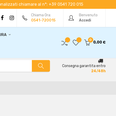
rsonalizzati chiamare al n°: +39 0541 720 015
Chiama Ora:
Benvenuto
0541-720015
Accedi
URA
0
0,00 €
Consegna garantita entro
24/48h