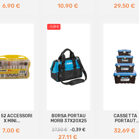
VUOTA MM...
JUNIOR...
Prezzo
Prezzo
Prezzo
6,90 €
10,90 €
29,50 €
-0,39 €
 52 ACCESSORI
BORSA PORTAU
CASSETTA
X MINI...
MORB 37X20X25
PORTAUT
59X32X30
Prezzo
Prezzo
Prezzo
Prezzo
7,00 €
27,50 €
-0,39 €
32,69 €
regolare
27,11 €