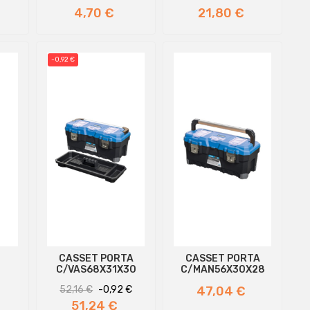
Prezzo
Prezzo
4,70 €
21,80 €
-0,92 €
CASSET PORTA
CASSET PORTA
C/VAS68X31X30
C/MAN56X30X28
Prezzo
Prezzo
Prezzo
52,16 €
-0,92 €
47,04 €
regolare
51,24 €