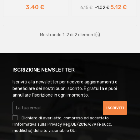
Prezzo
Prezzo
Prezzo
3,40 €
5,12 €
6,15 €
-1,02 €
regolare
Mostrando 1-2 di 2 element(s)
ISCRIZIONE NEWSLETTER
Iscriviti alla newsletter per ricevere aggiornamenti e
beneficiare dei nostri buoni sconto. È gratuita e puoi
annullare l'iscrizione in ogni momento.
ISCRIVITI
Dichiaro di aver letto, compreso ed accettato
l'Informativa sulla Privacy Reg.UE/2016/679 (e succ.
modifiche) del sito visionabile
QUI
.