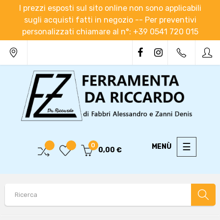
I prezzi esposti sul sito online non sono applicabili
sugli acquisti fatti in negozio -- Per preventivi
personalizzati chiamare al n°: +39 0541 720 015
navigaz
☰
0
0,00 €
Toggle