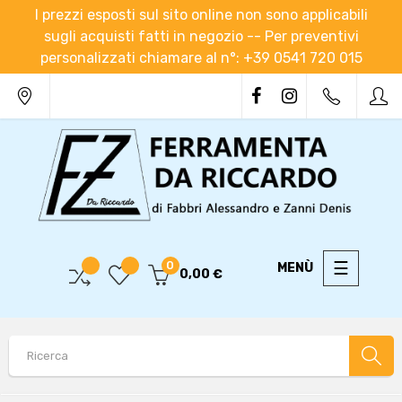
I prezzi esposti sul sito online non sono applicabili
sugli acquisti fatti in negozio -- Per preventivi
personalizzati chiamare al n°: +39 0541 720 015
navigaz
☰
0
0,00 €
Toggle