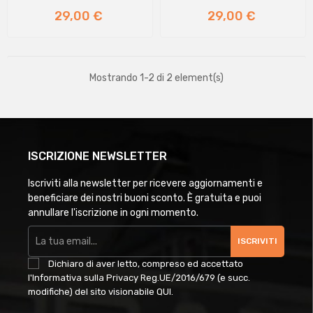
Prezzo
Prezzo
29,00 €
29,00 €
Mostrando 1-2 di 2 element(s)
ISCRIZIONE NEWSLETTER
Iscriviti alla newsletter per ricevere aggiornamenti e
beneficiare dei nostri buoni sconto. È gratuita e puoi
annullare l'iscrizione in ogni momento.
ISCRIVITI
Dichiaro di aver letto, compreso ed accettato
l'Informativa sulla Privacy Reg.UE/2016/679 (e succ.
modifiche) del sito visionabile
QUI
.