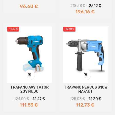
Prezzo
Prezzo
Prezzo
96,60 €
218,28 €
-22,12 €
regolare
196,16 €
-12,47 €
-12,30 €


TRAPANO AVVITATOR
TRAPANO PERCUS 810W
20V NUDO
MA/AUT
Prezzo
Prezzo
Prezzo
Prezzo
124,00 €
-12,47 €
125,03 €
-12,30 €
regolare
regolare
111,53 €
112,73 €