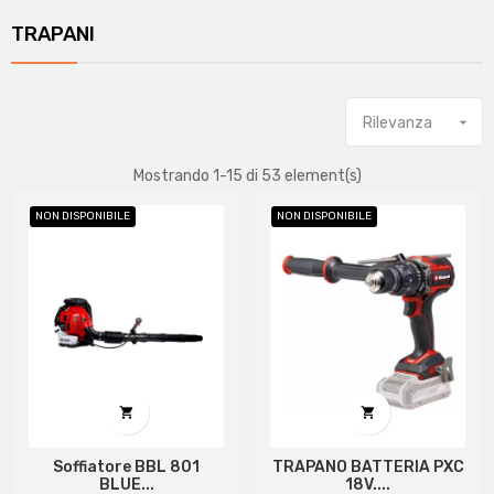
TRAPANI
Rilevanza

Mostrando 1-15 di 53 element(s)
NON DISPONIBILE
NON DISPONIBILE


Soffiatore BBL 801
TRAPANO BATTERIA PXC
BLUE...
18V....