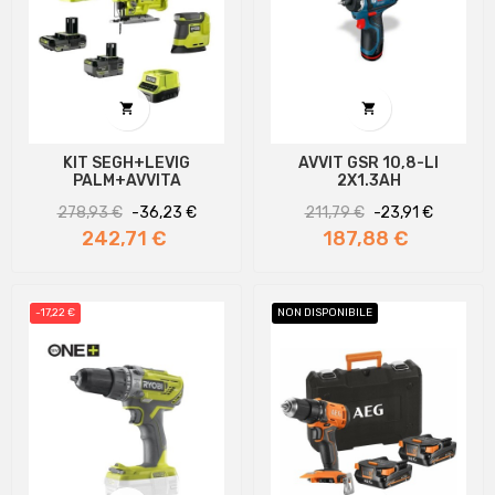


KIT SEGH+LEVIG
AVVIT GSR 10,8-LI
PALM+AVVITA
2X1.3AH
Prezzo
Prezzo
Prezzo
Prezzo
278,93 €
-36,23 €
211,79 €
-23,91 €
regolare
regolare
242,71 €
187,88 €
-17,22 €
NON DISPONIBILE