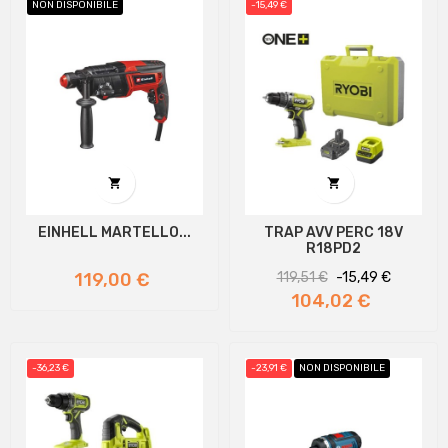
NON DISPONIBILE
-15,49 €


EINHELL MARTELLO...
TRAP AVV PERC 18V
R18PD2
Prezzo
Prezzo
Prezzo
119,00 €
119,51 €
-15,49 €
regolare
104,02 €
-36,23 €
-23,91 €
NON DISPONIBILE