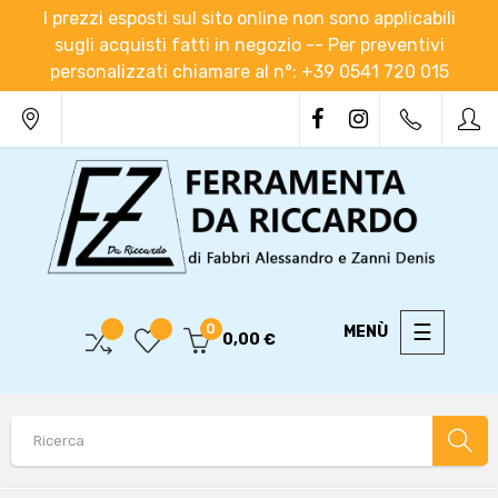
I prezzi esposti sul sito online non sono applicabili
sugli acquisti fatti in negozio -- Per preventivi
personalizzati chiamare al n°: +39 0541 720 015
navigaz
☰
0
0,00 €
Toggle