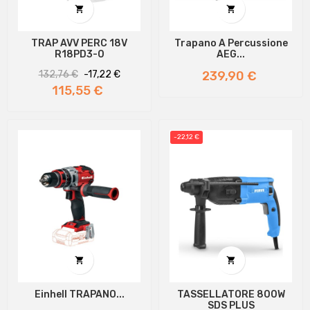


TRAP AVV PERC 18V
Trapano A Percussione
R18PD3-0
AEG...
Prezzo
Prezzo
Prezzo
132,76 €
-17,22 €
239,90 €
regolare
115,55 €
-22,12 €


Einhell TRAPANO...
TASSELLATORE 800W
SDS PLUS