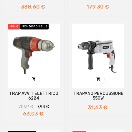
Prezzo
Prezzo
388,60 €
179,30 €
-7,94 €
NON DISPONIBILE


TRAP AVVIT ELETTRICO
TRAPANO PERCUSSIONE
6224
550W
Prezzo
Prezzo
Prezzo
70,97 €
-7,94 €
31,63 €
regolare
63,03 €