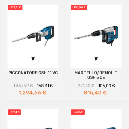
-168,31 €
-106,00 €


PICCONATORE GSH 11 VC
MARTELLO/DEMOLIT
GSH 5 CE
Prezzo
Prezzo
Prezzo
Prezzo
1.462,97 €
-168,31 €
921,40 €
-106,00 €
regolare
regolare
1.294,66 €
815,40 €
-69,34 €
-53,85 €