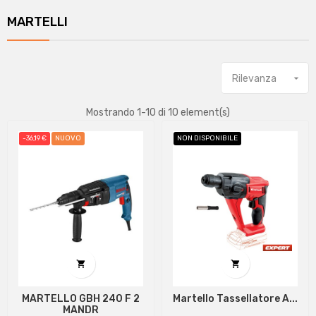
MARTELLI
Rilevanza

Mostrando 1-10 di 10 element(s)
-36,19 €
NUOVO
NON DISPONIBILE


MARTELLO GBH 240 F 2
Martello Tassellatore A...
MANDR