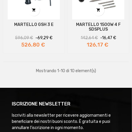


MARTELLO GSH 3 E
MARTELLO 1500W 4 F
SDSPLUS
Prezzo
Prezzo
Prezzo
Prezzo
596,09 €
-69,29 €
142,64 €
-16,47 €
regolare
regolare
526,80 €
126,17 €
Mostrando 1-10 di 10 element(s)
ISCRIZIONE NEWSLETTER
Iscriviti alla newsletter per ricevere aggiornamenti e
beneficiare dei nostri buoni sconto. È gratuita e puoi
annullare l'iscrizione in ogni momento.