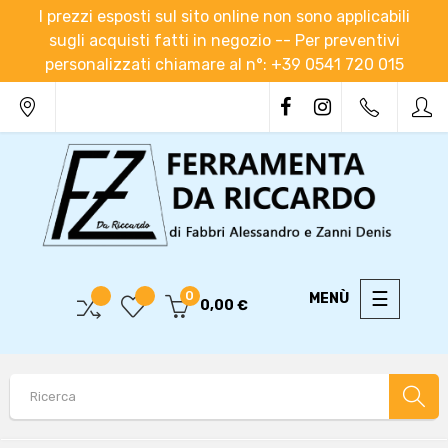
I prezzi esposti sul sito online non sono applicabili
sugli acquisti fatti in negozio -- Per preventivi
personalizzati chiamare al n°: +39 0541 720 015
navigaz
☰
0
0,00 €
Toggle