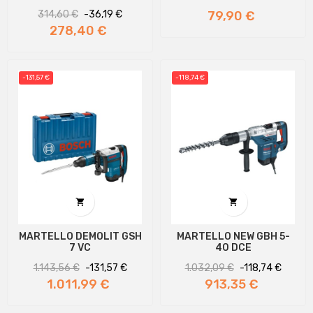
Prezzo
Prezzo
Prezzo
314,60 €
-36,19 €
79,90 €
regolare
278,40 €
-131,57 €
-118,74 €


MARTELLO DEMOLIT GSH
MARTELLO NEW GBH 5-
7 VC
40 DCE
Prezzo
Prezzo
Prezzo
Prezzo
1.143,56 €
-131,57 €
1.032,09 €
-118,74 €
regolare
regolare
1.011,99 €
913,35 €