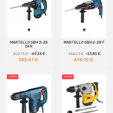


MARTELLO GBH 3-28
MARTELLO GBH 2-28 F
DFR
Prezzo
Prezzo
Prezzo
Prezzo
602,75 €
-69,34 €
468,04 €
-53,85 €
regolare
regolare
533,41 €
414,19 €
-69,29 €
-16,47 €