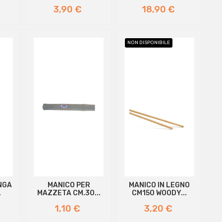
OVALE MM...
AL...
Prezzo
Prezzo
3,90 €
18,90 €
NON DISPONIBILE
NGA
MANICO PER
MANICO IN LEGNO
.
MAZZETA CM.30...
CM150 WOODY...
Prezzo
Prezzo
1,10 €
3,20 €