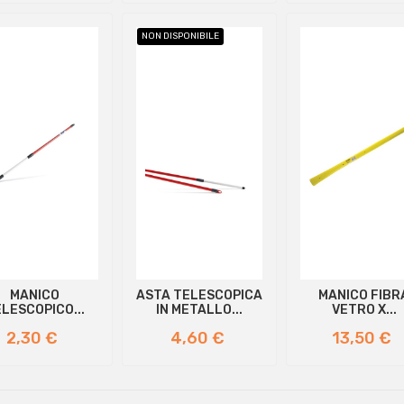
NON DISPONIBILE
MANICO
ASTA TELESCOPICA
MANICO FIBR
LESCOPICO...
IN METALLO...
VETRO X...
Prezzo
Prezzo
Prezzo
2,30 €
4,60 €
13,50 €