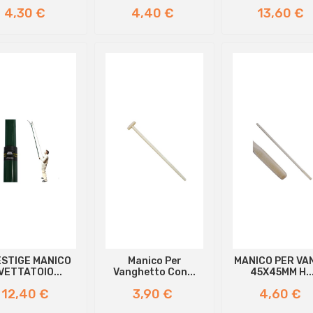
Prezzo
Prezzo
Prezzo
4,30 €
4,40 €
13,60 €
STIGE MANICO
Manico Per
MANICO PER VA
VETTATOIO...
Vanghetto Con...
45X45MM H..
Prezzo
Prezzo
Prezzo
12,40 €
3,90 €
4,60 €