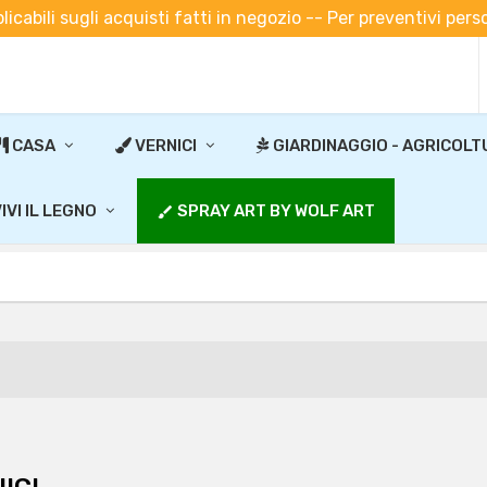
plicabili sugli acquisti fatti in negozio -- Per preventivi pe
CASA
VERNICI
GIARDINAGGIO - AGRICOLT
IVI IL LEGNO
SPRAY ART BY WOLF ART
brush