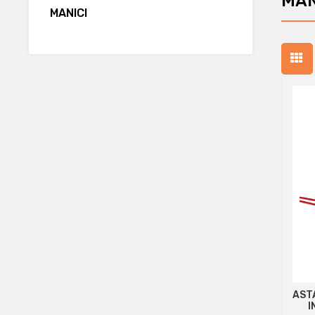
MAN
MANICI
AST
I