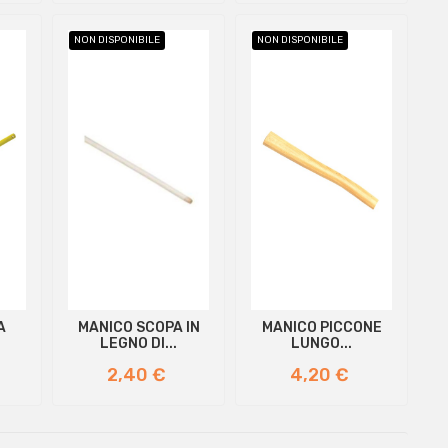
NON DISPONIBILE
NON DISPONIBILE
A
MANICO SCOPA IN
MANICO PICCONE
LEGNO DI...
LUNGO...
Prezzo
Prezzo
2,40 €
4,20 €