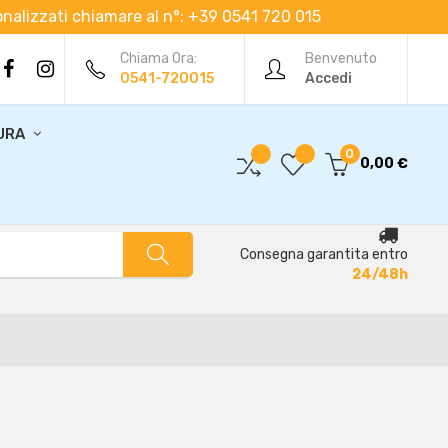
rsonalizzati chiamare al n°: +39 0541 720 015
Chiama Ora:
Benvenuto
0541-720015
Accedi
URA
0
0,00 €
Consegna garantita entro
24/48h