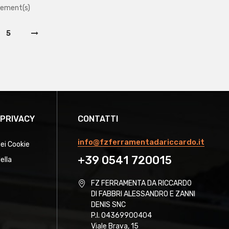
lement(s)
5
 PRIVACY
CONTATTI
info@fzferramentadariccardo.it
dei Cookie
+39 0541 720015
ella
FZ FERRAMENTA DA RICCARDO
DI FABBRI ALESSANDRO E ZANNI
DENIS SNC
P.I. 04369900404
Viale Brava, 15