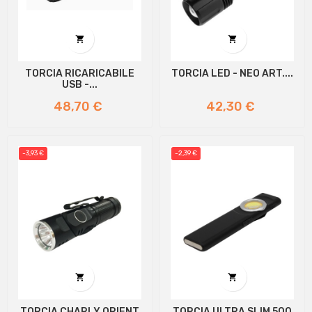


TORCIA RICARICABILE
TORCIA LED - NEO ART....
USB -...
Prezzo
Prezzo
48,70 €
42,30 €
-3,93 €
-2,39 €


TORCIA CHARLY ORIENT
TORCIA ULTRA SLIM 500