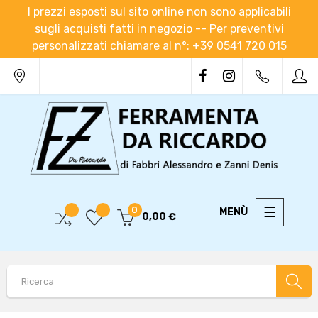
I prezzi esposti sul sito online non sono applicabili
sugli acquisti fatti in negozio -- Per preventivi
personalizzati chiamare al n°: +39 0541 720 015
navigaz
☰
0
0,00 €
Toggle