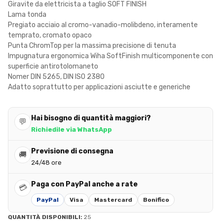
Giravite da elettricista a taglio SOFT FINISH
Lama tonda
Pregiato acciaio al cromo-vanadio-molibdeno, interamente
temprato, cromato opaco
Punta ChromTop per la massima precisione di tenuta
Impugnatura ergonomica Wiha SoftFinish multicomponente con
superficie antirotolomaneto
Nomer DIN 5265, DIN ISO 2380
Adatto soprattutto per applicazioni asciutte e generiche
Hai bisogno di quantità maggiori?
💬
Richiedile via WhatsApp
Previsione di consegna
🚚
24/48 ore
Paga con PayPal anche a rate
💳
PayPal
Visa
Mastercard
Bonifico
QUANTITÀ DISPONIBILI:
25