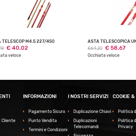
OP M4.5 227/450
ASTA TELESCOPICA UNIV 6 MT
.02
€ 58.67
€64.20
e
Occhiata veloce
ENTI
INFORMAZIONI
I NOSTRI SERVIZI
COOKIE &
Pagamento Sicuro
Duplicazione Chiavi
Politica 
 Cliente
Punto Vendita
Duplicazioni
Politica d
Telecomandi
Privacy
Termini e Condizioni
Sicurezza