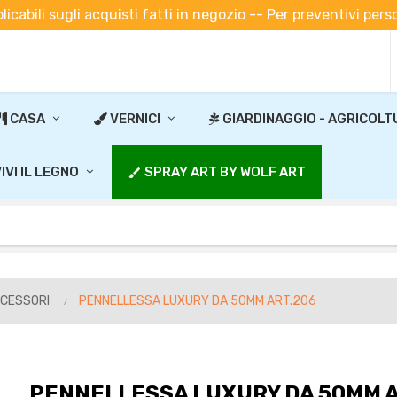
plicabili sugli acquisti fatti in negozio -- Per preventivi pe
CASA
VERNICI
GIARDINAGGIO - AGRICOLT
IVI IL LEGNO
SPRAY ART BY WOLF ART
brush
CCESSORI
PENNELLESSA LUXURY DA 50MM ART.206
PENNELLESSA LUXURY DA 50MM 