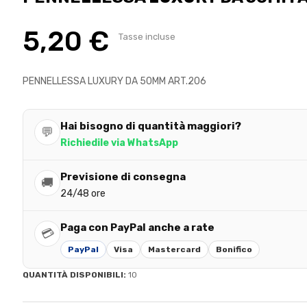
5,20 €
Tasse incluse
PENNELLESSA LUXURY DA 50MM ART.206
Hai bisogno di quantità maggiori?
💬
Richiedile via WhatsApp
Previsione di consegna
🚚
24/48 ore
Paga con PayPal anche a rate
💳
PayPal
Visa
Mastercard
Bonifico
QUANTITÀ DISPONIBILI:
10