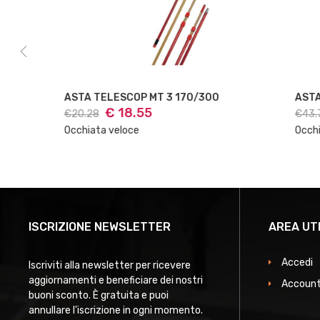
ASTA TELESCOP MT 3 170/300
ASTA TELESC
€ 18.55
€ 40
€20.28
€43.78
Occhiata veloce
Occhiata veloc
ISCRIZIONE NEWSLETTER
AREA UT
Accedi
Iscriviti alla newsletter per ricevere
aggiornamenti e beneficiare dei nostri
Account
buoni sconto. È gratuita e puoi
annullare l'iscrizione in ogni momento.