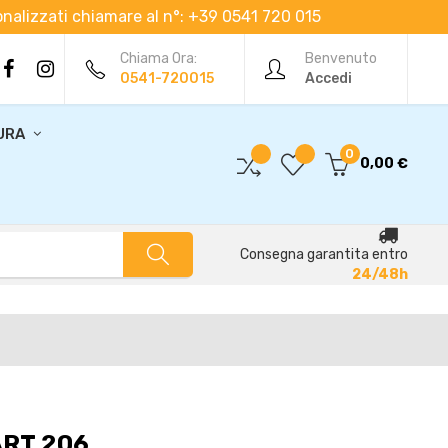
rsonalizzati chiamare al n°: +39 0541 720 015
Chiama Ora:
Benvenuto
0541-720015
Accedi
URA
0
0,00 €
Consegna garantita entro
24/48h
ART.206