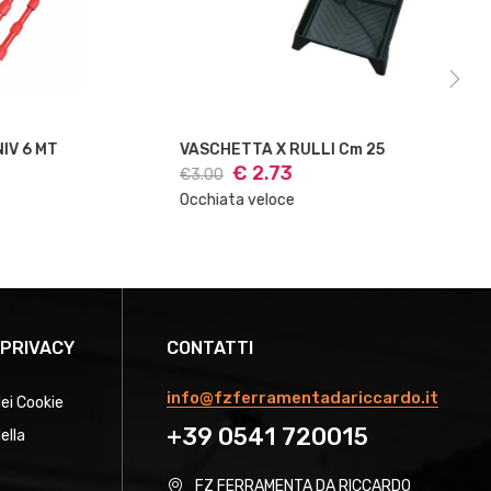
VASCHETTA X RULLI Cm 25
AS
€ 2.73
€3.00
€14
Occhiata veloce
Occ
 PRIVACY
CONTATTI
info@fzferramentadariccardo.it
dei Cookie
+39 0541 720015
ella
FZ FERRAMENTA DA RICCARDO