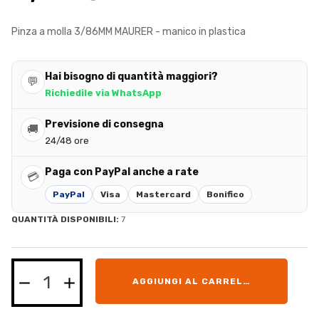
Pinza a molla 3/86MM MAURER - manico in plastica
Hai bisogno di quantità maggiori?
💬
Richiedile via WhatsApp
Previsione di consegna
🚚
24/48 ore
Paga con PayPal anche a rate
💳
PayPal
Visa
Mastercard
Bonifico
QUANTITÀ DISPONIBILI:
7
AGGIUNGI AL CARRELLO