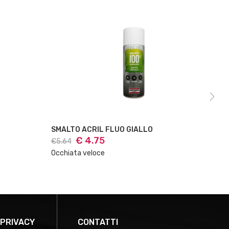
SMALTO ACRIL FLUO GIALLO
SM
€ 4.75
€5.64
€7.
Occhiata veloce
Occ
 PRIVACY
CONTATTI