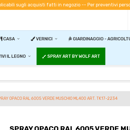
plicabili sugli acquisti fatti in negozio -- Per preventivi pe
CASA
VERNICI
GIARDINAGGIO - AGRICOLT
IVI IL LEGNO
SPRAY ART BY WOLF ART
brush
PRAY OPACO RAL 6005 VERDE MUSCHIO ML400 ART. TK17-2234
SPRAY OPACO RAL 6005 VERDE MU