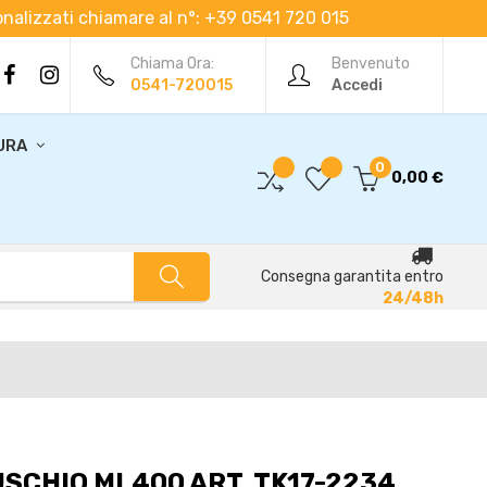
rsonalizzati chiamare al n°: +39 0541 720 015
Chiama Ora:
Benvenuto
0541-720015
Accedi
URA
0
0,00 €
Consegna garantita entro
24/48h
SCHIO ML400 ART. TK17-2234