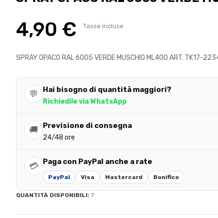
4,90 €
Tasse incluse
SPRAY OPACO RAL 6005 VERDE MUSCHIO ML400 ART. TK17-223
Hai bisogno di quantità maggiori?
💬
Richiedile via WhatsApp
Previsione di consegna
🚚
24/48 ore
Paga con PayPal anche a rate
💳
PayPal
Visa
Mastercard
Bonifico
QUANTITÀ DISPONIBILI:
7