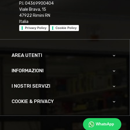
P.I. 04369900404
Viale Brava, 15
47922 Rimini RN
Italia
Privacy Policy
Cookie Policy
AREA UTENTI

INFORMAZIONI

I NOSTRI SERVIZI

COOKIE & PRIVACY

WhatsApp