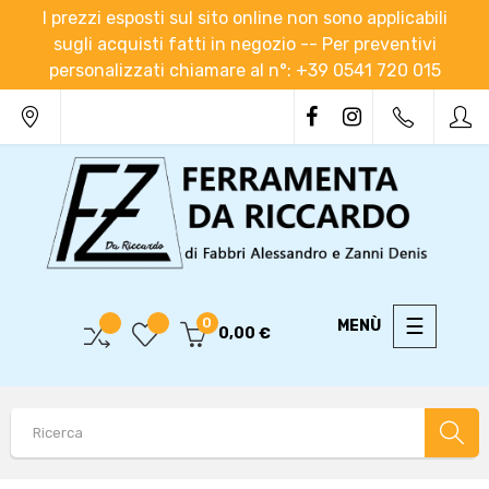
I prezzi esposti sul sito online non sono applicabili
sugli acquisti fatti in negozio -- Per preventivi
personalizzati chiamare al n°: +39 0541 720 015
navigaz
☰
0
0,00 €
Toggle