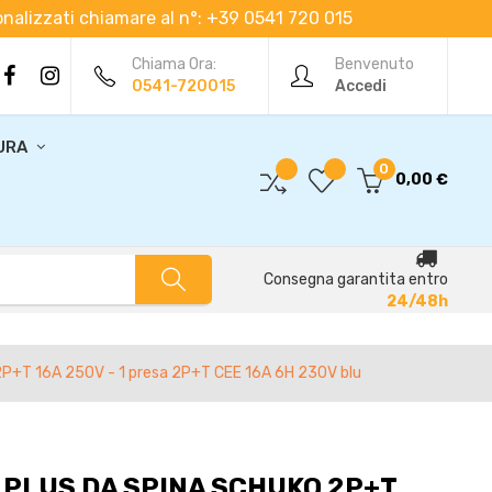
rsonalizzati chiamare al n°: +39 0541 720 015
Chiama Ora:
Benvenuto
0541-720015
Accedi
URA
0
0,00 €
Consegna garantita entro
24/48h
2P+T 16A 250V - 1 presa 2P+T CEE 16A 6H 230V blu
 PLUS DA SPINA SCHUKO 2P+T