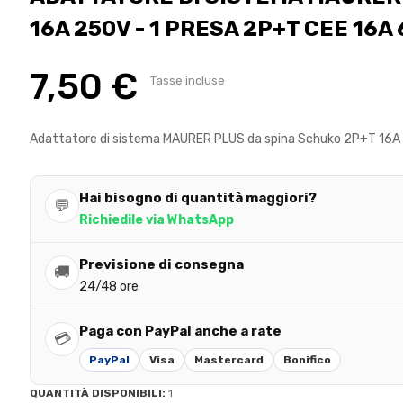
16A 250V - 1 PRESA 2P+T CEE 16A
7,50 €
Tasse incluse
Adattatore di sistema MAURER PLUS da spina Schuko 2P+T 16A 
Hai bisogno di quantità maggiori?
💬
Richiedile via WhatsApp
Previsione di consegna
🚚
24/48 ore
Paga con PayPal anche a rate
💳
PayPal
Visa
Mastercard
Bonifico
QUANTITÀ DISPONIBILI:
1