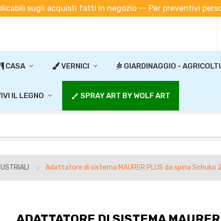
plicabili sugli acquisti fatti in negozio -- Per preventivi pe
CASA
VERNICI
GIARDINAGGIO - AGRICOLT
IVI IL LEGNO
SPRAY ART BY WOLF ART
brush
USTRIALI
Adattatore di sistema MAURER PLUS da spina Schuko 
ADATTATORE DI SISTEMA MAURER