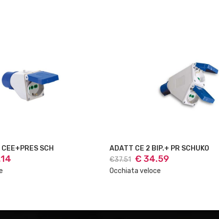
BIP.+ PR SCHUKO
ADATTAT.1SP BLU 2 PRE CE
.59
€ 33.41
€35.35
ce
Occhiata veloce