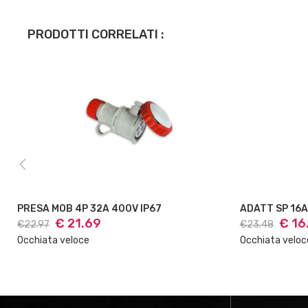
PRODOTTI CORRELATI :
ADATT SP 16A CEE+PRES SCH
ADATT CE 2 
€ 16.14
€ 34
€23.48
€37.51
Occhiata veloce
Occhiata velo