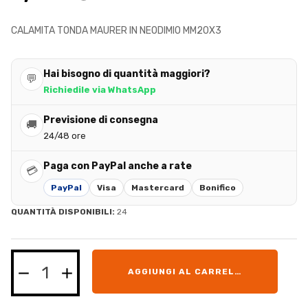
CALAMITA TONDA MAURER IN NEODIMIO MM20X3
Hai bisogno di quantità maggiori?
💬
Richiedile via WhatsApp
Previsione di consegna
🚚
24/48 ore
Paga con PayPal anche a rate
💳
PayPal
Visa
Mastercard
Bonifico
QUANTITÀ DISPONIBILI:
24
AGGIUNGI AL CARRELLO