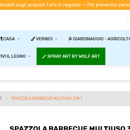
plicabili sugli acquisti fatti in negozio -- Per preventivi pe
CASA
VERNICI
GIARDINAGGIO - AGRICOLT
IVI IL LEGNO
SPRAY ART BY WOLF ART
brush
E
SPAZZOLA BARBECUE MULTIUSO 3 IN 1
SPAZZOLA BARBECUE MULTIUSO 3 