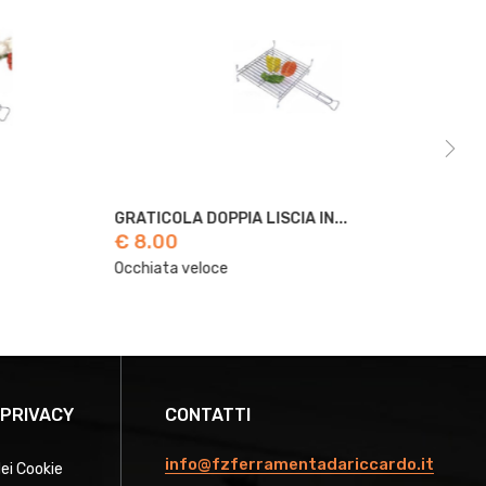
GRATICOLA DOPPIA LISCIA IN...
FOR
€ 8.00
€ 
Occhiata veloce
Occ
 PRIVACY
CONTATTI
info@fzferramentadariccardo.it
dei Cookie