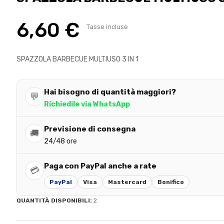
6,60 €
Tasse incluse
SPAZZOLA BARBECUE MULTIUSO 3 IN 1
Hai bisogno di quantità maggiori?
💬
Richiedile via WhatsApp
Previsione di consegna
🚚
24/48 ore
Paga con PayPal anche a rate
💳
PayPal
Visa
Mastercard
Bonifico
QUANTITÀ DISPONIBILI:
2