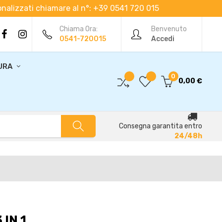
rsonalizzati chiamare al n°: +39 0541 720 015
Chiama Ora:
Benvenuto
0541-720015
Accedi
URA
0
0,00 €
Consegna garantita entro
24/48h
IN 1