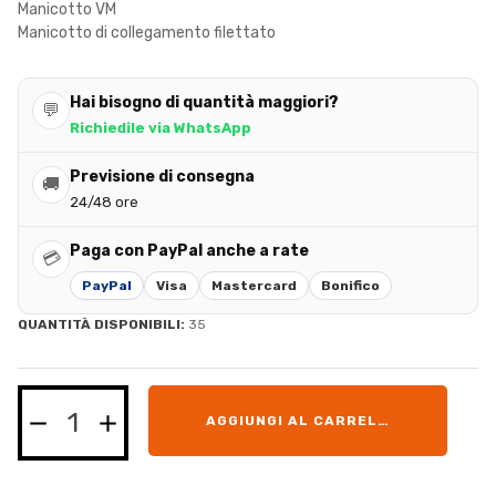
Manicotto VM
Manicotto di collegamento filettato
Hai bisogno di quantità maggiori?
💬
Richiedile via WhatsApp
Previsione di consegna
🚚
24/48 ore
Paga con PayPal anche a rate
💳
PayPal
Visa
Mastercard
Bonifico
QUANTITÀ DISPONIBILI:
35
AGGIUNGI AL CARRELLO