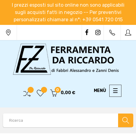
I prezzi esposti sul sito online non sono applicabili
sugli acquisti fatti in negozio -- Per preventivi
personalizzati chiamare al n°: +39 0541 720 015
navigaz
☰
0
0,00 €
Toggle