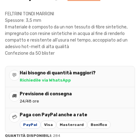
FELTRINI TONDI MARRONI
Spessore: 3,5 mm
Il materiale è composto da un non tessuto di fibre sintetiche,
impregnato con resine sintetiche in acqua al fine di renderlo
compatto e resistente all'usura nel tempo, accoppiato ad un
adesivo hot-melt di alta qualità
Confezione da 50 blister
Hai bisogno di quantità maggiori?
💬
Richiedile via WhatsApp
Previsione di consegna
🚚
24/48 ore
Paga con PayPal anche a rate
💳
PayPal
Visa
Mastercard
Bonifico
QUANTITÀ DISPONIBILI:
284