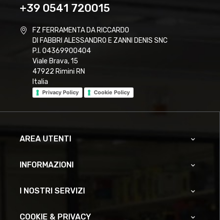
+39 0541 720015
FZ FERRAMENTA DA RICCARDO
DI FABBRI ALESSANDRO E ZANNI DENIS SNC
P.I. 04369900404
Viale Brava, 15
47922 Rimini RN
Italia
Privacy Policy
Cookie Policy
AREA UTENTI

INFORMAZIONI

I NOSTRI SERVIZI

COOKIE & PRIVACY
