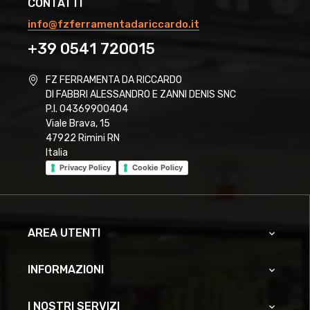
CONTATTI
info@fzferramentadariccardo.it
+39 0541 720015
FZ FERRAMENTA DA RICCARDO
DI FABBRI ALESSANDRO E ZANNI DENIS SNC
P.I. 04369900404
Viale Brava, 15
47922 Rimini RN
Italia
Privacy Policy
Cookie Policy
AREA UTENTI

INFORMAZIONI

I NOSTRI SERVIZI
