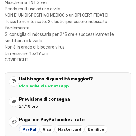
Mascherina TNT 2 veli
Benda multiuso ad uso civile
NON E' UN DISPOSITIVO MEDICO o un DPI CERTIFICATO!
Tessuto non tessuto, 2 elastici per essere indossata
facilemente
Si consiglia di indossarla per 2/3 ore e successivamente
sostituirla o lavarla
Non è in grado di bloccare virus
Dimensione: 15x19 cm
COVIDFIGHT
Hai bisogno di quantità maggiori?
💬
Richiedile via WhatsApp
Previsione di consegna
🚚
24/48 ore
Paga con PayPal anche a rate
💳
PayPal
Visa
Mastercard
Bonifico