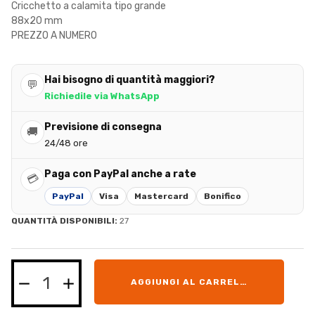
Cricchetto a calamita tipo grande
88x20 mm
PREZZO A NUMERO
Hai bisogno di quantità maggiori?
💬
Richiedile via WhatsApp
Previsione di consegna
🚚
24/48 ore
Paga con PayPal anche a rate
💳
PayPal
Visa
Mastercard
Bonifico
QUANTITÀ DISPONIBILI:
27
AGGIUNGI AL CARRELLO