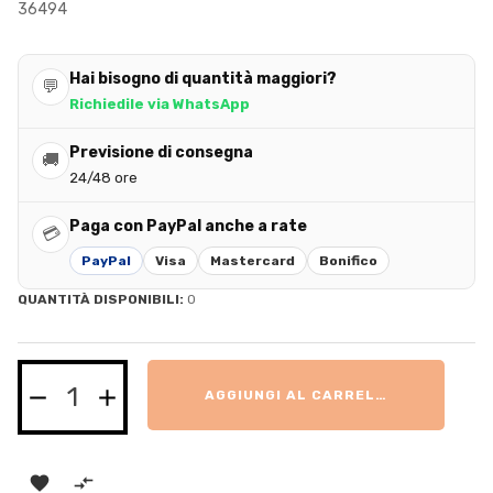
36494
Hai bisogno di quantità maggiori?
💬
Richiedile via WhatsApp
Previsione di consegna
🚚
24/48 ore
Paga con PayPal anche a rate
💳
PayPal
Visa
Mastercard
Bonifico
QUANTITÀ DISPONIBILI:
0
AGGIUNGI AL CARRELLO

