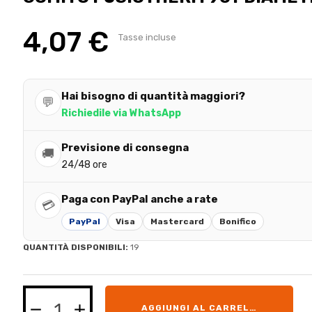
4,07 €
Tasse incluse
Hai bisogno di quantità maggiori?
💬
Richiedile via WhatsApp
Previsione di consegna
🚚
24/48 ore
Paga con PayPal anche a rate
💳
PayPal
Visa
Mastercard
Bonifico
QUANTITÀ DISPONIBILI:
19
AGGIUNGI AL CARRELLO