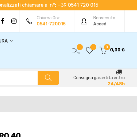
rsonalizzati chiamare al n°: +39 0541 720 015
Chiama Ora:
Benvenuto
0541-720015
Accedi
URA
0
0,00 €
Consegna garantita entro
24/48h
RO 40