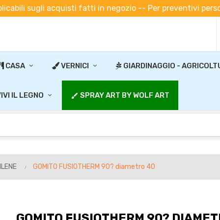
plicabili sugli acquisti fatti in negozio -- Per preventivi pe
CASA
VERNICI
GIARDINAGGIO - AGRICOLT
IVI IL LEGNO
SPRAY ART BY WOLF ART
brush
ILENE
GOMITO FUSIOTHERM 90? diametro 40
GOMITO FUSIOTHERM 90? DIAMET