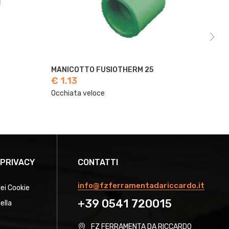
MANICOTTO FUSIOTHERM 32
€ 1.69
€
Occhiata veloce
O
 PRIVACY
CONTATTI
info@fzferramentadariccardo.it
dei Cookie
+39 0541 720015
ella
FZ FERRAMENTA DA RICCARDO