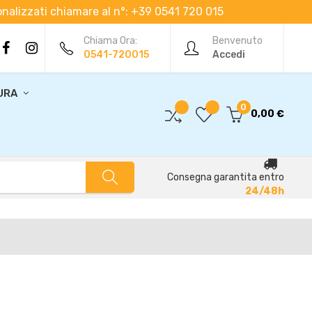
rsonalizzati chiamare al n°: +39 0541 720 015
Chiama Ora:
Benvenuto
0541-720015
Accedi
URA
0
0,00 €
Consegna garantita entro
24/48h