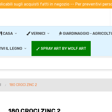
plicabili sugli acquisti fatti in negozio -- Per preventivi pe
CASA
VERNICI
GIARDINAGGIO - AGRICOLT
IVI IL LEGNO
SPRAY ART BY WOLF ART
brush
I
180 CROCI ZINC 2
180 CROCI ZINC 2