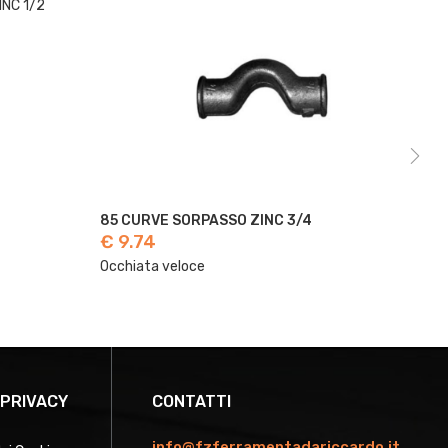
85 CURVE SORPASSO ZINC 3/4
85 
€ 9.74
€ 
Occhiata veloce
Occ
 PRIVACY
CONTATTI
info@fzferramentadariccardo.it