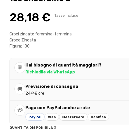
28,18 €
Tasse incluse
Croci zincate femmina-femmina
Croce Zincata
Figura: 180
Hai bisogno di quantità maggiori?
💬
Richiedile via WhatsApp
Previsione di consegna
🚚
24/48 ore
Paga con PayPal anche a rate
💳
PayPal
Visa
Mastercard
Bonifico
QUANTITÀ DISPONIBILI:
3