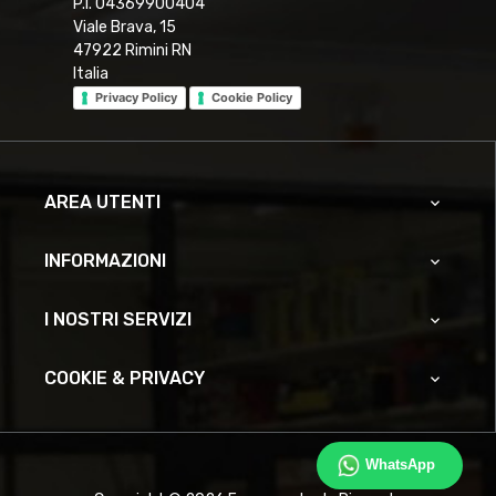
P.I. 04369900404
Viale Brava, 15
47922 Rimini RN
Italia
Privacy Policy
Cookie Policy
AREA UTENTI

INFORMAZIONI

I NOSTRI SERVIZI

COOKIE & PRIVACY

WhatsApp