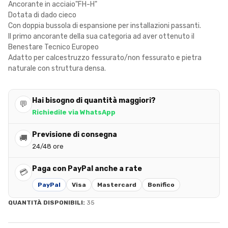
Ancorante in acciaio"FH-H"
Dotata di dado cieco
Con doppia bussola di espansione per installazioni passanti.
Il primo ancorante della sua categoria ad aver ottenuto il
Benestare Tecnico Europeo
Adatto per calcestruzzo fessurato/non fessurato e pietra
naturale con struttura densa.
Hai bisogno di quantità maggiori?
💬
Richiedile via WhatsApp
Previsione di consegna
🚚
24/48 ore
Paga con PayPal anche a rate
💳
PayPal
Visa
Mastercard
Bonifico
QUANTITÀ DISPONIBILI:
35