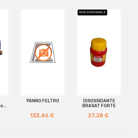
NON DISPONIBILE
PANNO FELTRO
DISOSSIDANTE
do
BRASAT FORTE
Prezzo
Prezzo
133,46 €
27,28 €