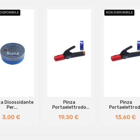
DISPONIBILE
NON DISPONIBILE
a Disossidante
Pinza
Pinza
Per...
Portaelettrodo
Portaelettro
FALCON...
FALCON...
Prezzo
Prezzo
Prezzo
3,00 €
19,50 €
13,60 €