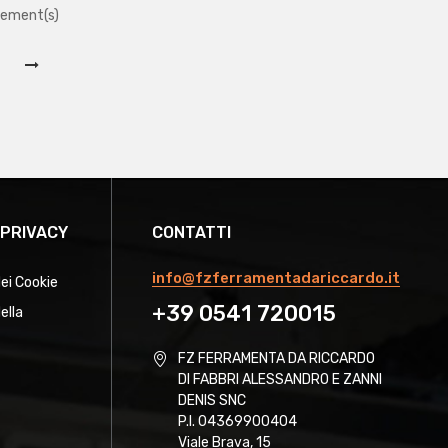
lement(s)
 PRIVACY
CONTATTI
info@fzferramentadariccardo.it
dei Cookie
+39 0541 720015
ella
FZ FERRAMENTA DA RICCARDO
DI FABBRI ALESSANDRO E ZANNI
DENIS SNC
P.I. 04369900404
Viale Brava, 15