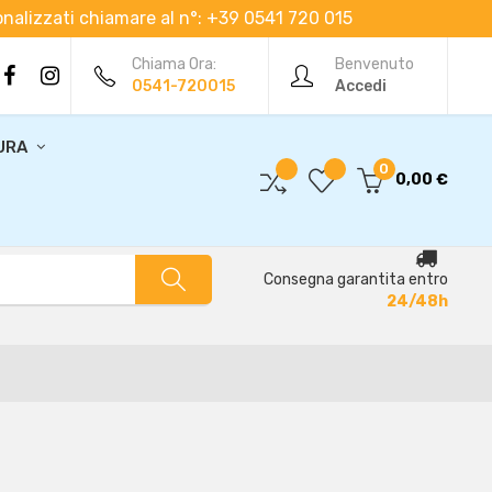
rsonalizzati chiamare al n°: +39 0541 720 015
Chiama Ora:
Benvenuto
0541-720015
Accedi
URA
0
0,00 €
Consegna garantita entro
24/48h