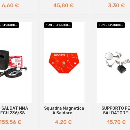
PER...
Prezzo
Prezzo
Prezzo
6,60 €
45,80 €
3,30 €
DISPONIBILE
NON DISPONIBILE
NON DISPONIBILE
T SALDAT MMA
Squadra Magnetica
SUPPORTO P
ECH 236/38
A Saldare...
SALDATORE..
Prezzo
Prezzo
Prezzo
155,56 €
4,20 €
15,70 €