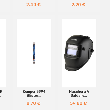
Prezzo
Prezzo
2,40 €
2,20 €
ER
Kemper 5994
Maschera A
.
Blister...
Saldare...
Prezzo
Prezzo
8,70 €
59,80 €