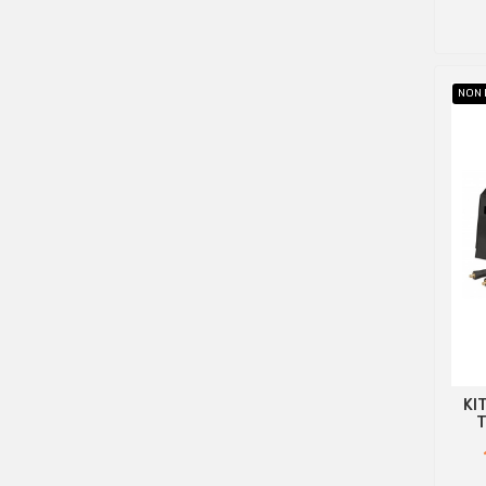
NON 
KI
T