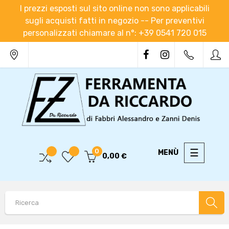
I prezzi esposti sul sito online non sono applicabili
sugli acquisti fatti in negozio -- Per preventivi
personalizzati chiamare al n°: +39 0541 720 015
navigaz
☰
0
0,00 €
Toggle