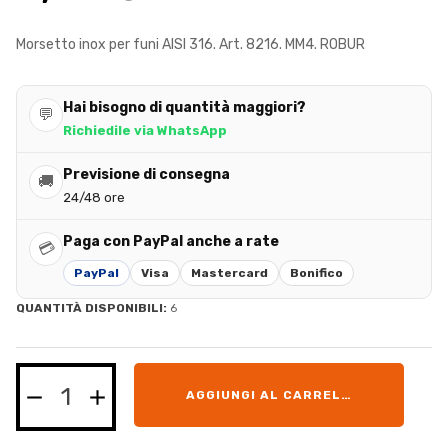
Morsetto inox per funi AISI 316. Art. 8216. MM4. ROBUR
Hai bisogno di quantità maggiori?
💬
Richiedile via WhatsApp
Previsione di consegna
🚚
24/48 ore
Paga con PayPal anche a rate
💳
PayPal
Visa
Mastercard
Bonifico
QUANTITÀ DISPONIBILI:
6
AGGIUNGI AL CARRELLO