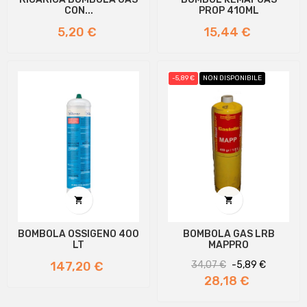
CON...
PROP 410ML
Prezzo
Prezzo
5,20 €
15,44 €
-5,89 €
NON DISPONIBILE


BOMBOLA OSSIGENO 400
BOMBOLA GAS LRB
LT
MAPPRO
Prezzo
Prezzo
Prezzo
147,20 €
34,07 €
-5,89 €
regolare
28,18 €