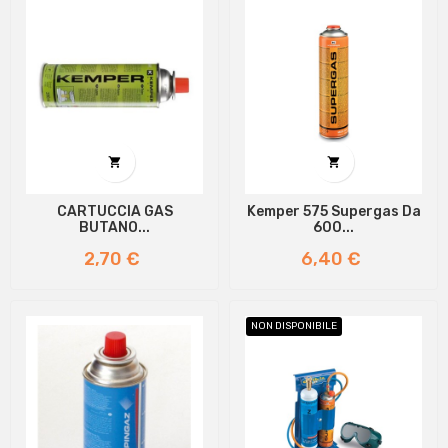


CARTUCCIA GAS
Kemper 575 Supergas Da
BUTANO...
600...
Prezzo
Prezzo
2,70 €
6,40 €
NON DISPONIBILE