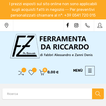
I prezzi esposti sul sito online non sono applicabili
sugli acquisti fatti in negozio -- Per preventivi
personalizzati chiamare al n°: +39 0541 720 015
navigaz
☰
0
0,00 €
Toggle