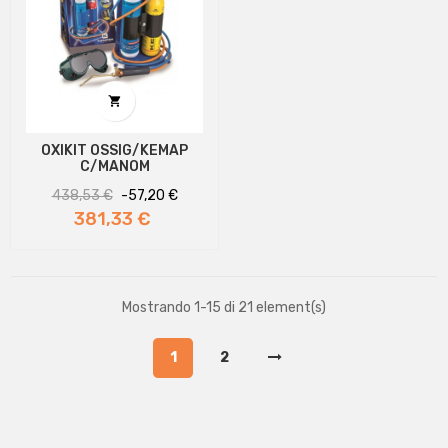

OXIKIT OSSIG/KEMAP
C/MANOM
Prezzo
Prezzo
438,53 €
-57,20 €
regolare
381,33 €
Mostrando 1-15 di 21 element(s)
1
2