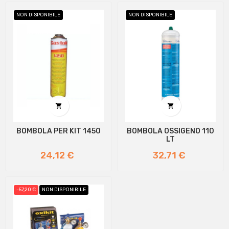
NON DISPONIBILE
NON DISPONIBILE


BOMBOLA PER KIT 1450
BOMBOLA OSSIGENO 110
LT
Prezzo
Prezzo
24,12 €
32,71 €
-57,20 €
NON DISPONIBILE