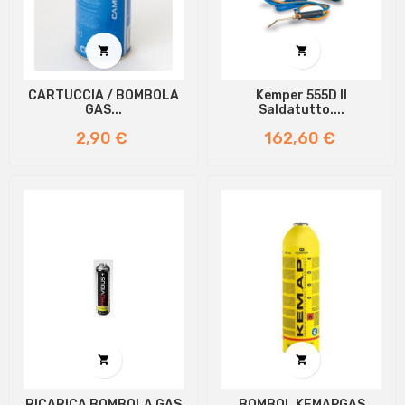


CARTUCCIA / BOMBOLA
Kemper 555D Il
GAS...
Saldatutto....
Prezzo
Prezzo
2,90 €
162,60 €


RICARICA BOMBOLA GAS
BOMBOL KEMAPGAS