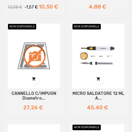
Prezzo
Prezzo
Prezzo
10,50 €
4,88 €
12,08 €
-1,57 €
regolare
NON DISPONIBILE
NON DISPONIBILE


CANNELLO C/IMPUGN
MICRO SALDATORE 12 ML
Diametro...
A...
Prezzo
Prezzo
27,26 €
45,40 €
NON DISPONIBILE