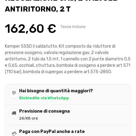
ANTIRITORNO, 2 T
162,60 €
Tasse incluse
Kemper 555D il saldatutto. Kit composto da: riduttore di
pressione ossigeno, valvola regolazione gas, 2 valvole
antiritorno, 2 tubi da 1,5 mt, 1 cannello con 2 punte diametro 0,5
e 0,65, occhiali, struttura, bombola di ossigeno a perdere art 571
(110 bar), bombola di supergas a perdere art.575-2850.
Hai bisogno di quantità maggiori?
💬
Richiedile via WhatsApp
Previsione di consegna
🚚
24/48 ore
Paga con PayPal anche a rate
💳