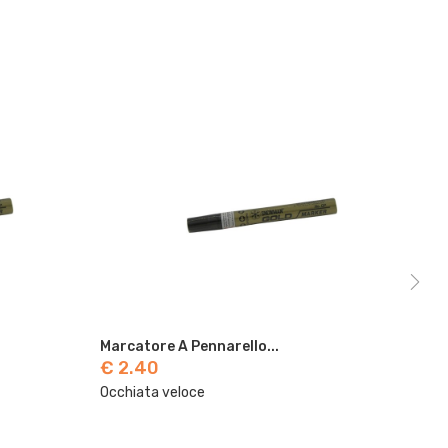
Pennarello...
Marcatore A Pennarello...
€ 2.40
oce
Occhiata veloce