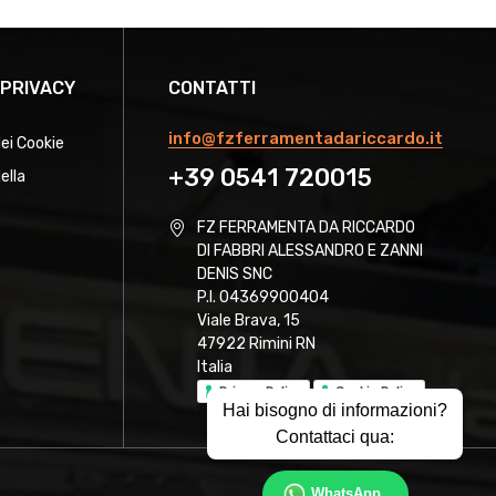
 PRIVACY
CONTATTI
info@fzferramentadariccardo.it
dei Cookie
+39 0541 720015
ella
FZ FERRAMENTA DA RICCARDO
DI FABBRI ALESSANDRO E ZANNI
DENIS SNC
P.I. 04369900404
Viale Brava, 15
47922 Rimini RN
Italia
Privacy Policy
Cookie Policy
Hai bisogno di informazioni?
Contattaci qua:
WhatsApp