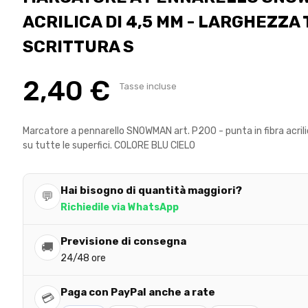
ACRILICA DI 4,5 MM - LARGHEZZA T
SCRITTURA S
2,40 €
Tasse incluse
Marcatore a pennarello SNOWMAN art. P200 - punta in fibra acrili
su tutte le superfici. COLORE BLU CIELO
Hai bisogno di quantità maggiori?
💬
Richiedile via WhatsApp
Previsione di consegna
🚚
24/48 ore
Paga con PayPal anche a rate
💳