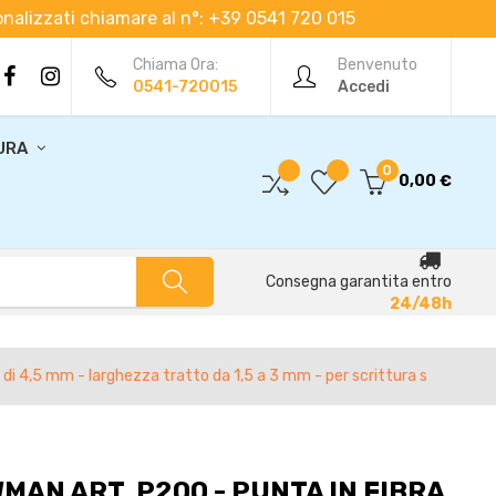
rsonalizzati chiamare al n°: +39 0541 720 015
Chiama Ora:
Benvenuto
0541-720015
Accedi
URA
0
0,00 €
Consegna garantita entro
24/48h
 di 4,5 mm - larghezza tratto da 1,5 a 3 mm - per scrittura s
AN ART. P200 - PUNTA IN FIBRA