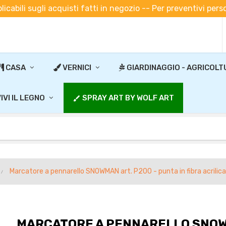
plicabili sugli acquisti fatti in negozio -- Per preventivi pe
CASA
VERNICI
GIARDINAGGIO - AGRICOLT
IVI IL LEGNO
SPRAY ART BY WOLF ART
brush
Marcatore a pennarello SNOWMAN art. P200 - punta in fibra acrilica
MARCATORE A PENNARELLO SNOWM