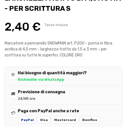
- PER SCRITTURA S
2,40 €
Tasse incluse
Marcatore a pennarello SNOWMAN art. P200 - punta in fibra
acrilica di 4,5 mm - larghezza tratto da 1,5 a 3 mm - per
scrittura su tutte le superfici. COLORE ORO
Hai bisogno di quantità maggiori?
💬
Richiedile via WhatsApp
Previsione di consegna
🚚
24/48 ore
Paga con PayPal anche a rate
💳
PayPal
Visa
Mastercard
Bonifico