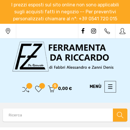
I prezzi esposti sul sito online non sono applicabili
sugli acquisti fatti in negozio -- Per preventivi
personalizzati chiamare al n°: +39 0541 720 015
navigaz
☰
0
0,00 €
Toggle