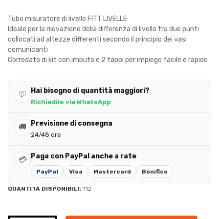
Tubo misuratore di livello FITT LIVELLE
Ideale per la rilevazione della differenza di livello tra due punti
collocati ad altezze differenti secondo il principio dei vasi
comunicanti
Corredato di kit con imbuto e 2 tappi per impiego facile e rapido
Hai bisogno di quantità maggiori?
💬
Richiedile via WhatsApp
Previsione di consegna
🚚
24/48 ore
Paga con PayPal anche a rate
💳
PayPal
Visa
Mastercard
Bonifico
QUANTITÀ DISPONIBILI:
112