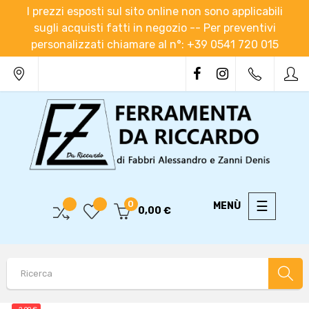
I prezzi esposti sul sito online non sono applicabili
sugli acquisti fatti in negozio -- Per preventivi
personalizzati chiamare al n°: +39 0541 720 015
navigaz
☰
0
0,00 €
Toggle