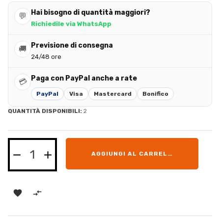
Hai bisogno di quantità maggiori?
💬
Richiedile via WhatsApp
Previsione di consegna
🚚
24/48 ore
Paga con PayPal anche a rate
💳
PayPal
Visa
Mastercard
Bonifico
QUANTITÀ DISPONIBILI:
2
AGGIUNGI AL CARRELLO

