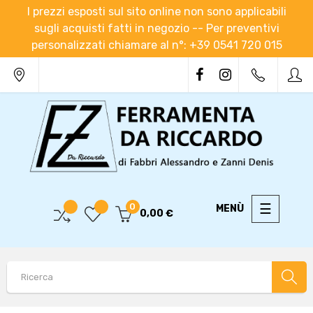
I prezzi esposti sul sito online non sono applicabili
sugli acquisti fatti in negozio -- Per preventivi
personalizzati chiamare al n°: +39 0541 720 015
navigaz
☰
0
0,00 €
Toggle