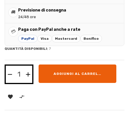
Previsione di consegna
🚚
24/48 ore
Paga con PayPal anche a rate
💳
PayPal
Visa
Mastercard
Bonifico
QUANTITÀ DISPONIBILI:
7
AGGIUNGI AL CARRELLO

