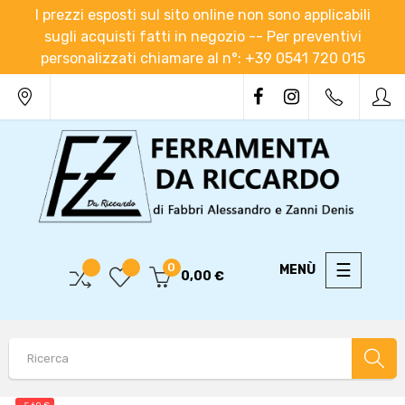
I prezzi esposti sul sito online non sono applicabili
sugli acquisti fatti in negozio -- Per preventivi
personalizzati chiamare al n°: +39 0541 720 015
navigaz
☰
0
0,00 €
Toggle