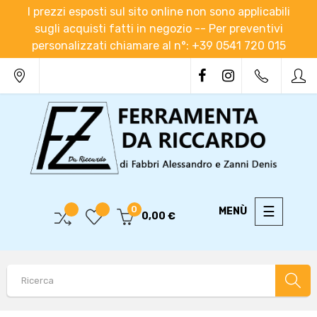
I prezzi esposti sul sito online non sono applicabili
sugli acquisti fatti in negozio -- Per preventivi
personalizzati chiamare al n°: +39 0541 720 015
navigaz
☰
0
0,00 €
Toggle