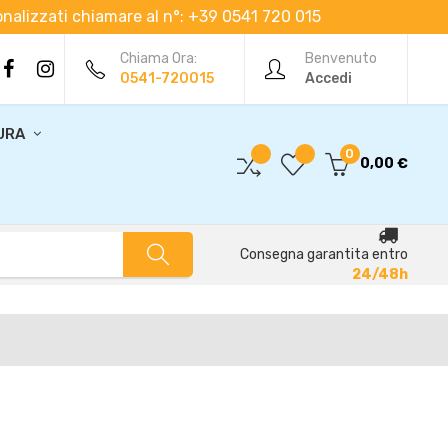
rsonalizzati chiamare al n°: +39 0541 720 015
Chiama Ora:
Benvenuto
0541-720015
Accedi
URA
0
0,00 €
Consegna garantita entro
24/48h