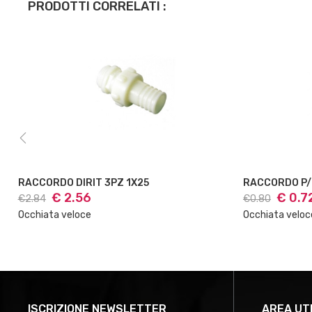
PRODOTTI CORRELATI :
RACCORDO DIRIT 3PZ 1X25
€ 2.56
€ 0.7
€2.84
€0.80
Occhiata veloce
Occhiata veloc
ISCRIZIONE NEWSLETTER
AREA UT