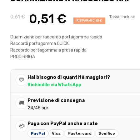
0,51 €
0,61 €
Tasse incluse
RISPARMI 0,10 €
Guarnizione per raccordo portagomma rapido
Raccordi portagomma QUICK
Raccordo portagomma a presa rapida
PRODIRRIGA
Hai bisogno di quantità maggiori?
💬
Richiedile via WhatsApp
Previsione di consegna
🚚
24/48 ore
Paga con PayPal anche a rate
💳
PayPal
Visa
Mastercard
Bonifico