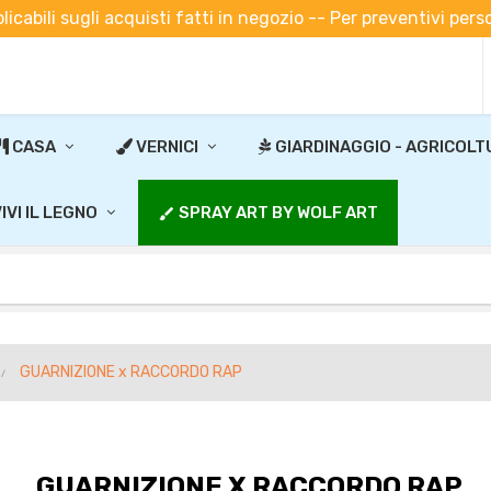
plicabili sugli acquisti fatti in negozio -- Per preventivi pe
CASA
VERNICI
GIARDINAGGIO - AGRICOLT
IVI IL LEGNO
SPRAY ART BY WOLF ART
brush
GUARNIZIONE x RACCORDO RAP
GUARNIZIONE X RACCORDO RAP