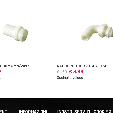
RACCORDO P/GOMMA M 1/2X13
RACCORDO CURVO 3PZ 1X30
2
€ 3.88
€4.30
e
Occhiata veloce
ENTI
INFORMAZIONI
I NOSTRI SERVIZI
COOKIE &