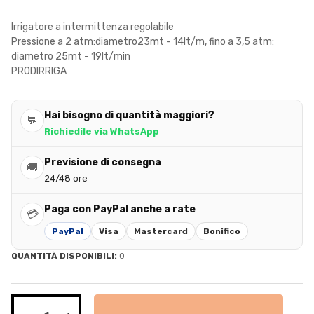
Irrigatore a intermittenza regolabile
Pressione a 2 atm:diametro23mt - 14lt/m, fino a 3,5 atm:
diametro 25mt - 19lt/min
PRODIRRIGA
Hai bisogno di quantità maggiori?
💬
Richiedile via WhatsApp
Previsione di consegna
🚚
24/48 ore
Paga con PayPal anche a rate
💳
PayPal
Visa
Mastercard
Bonifico
QUANTITÀ DISPONIBILI:
0