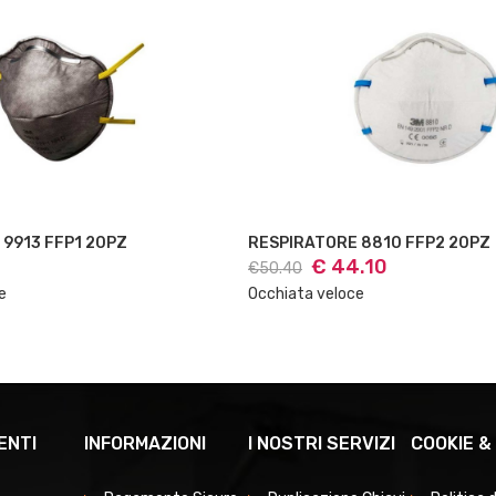
E 8810 FFP2 20PZ
RESPIRATORE 8710 FFP1 20P
4.10
€ 27.24
€30.36
ce
Occhiata veloce
ENTI
INFORMAZIONI
I NOSTRI SERVIZI
COOKIE &