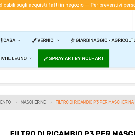
plicabili sugli acquisti fatti in negozio -- Per preventivi pe
CASA
VERNICI
GIARDINAGGIO - AGRICOLT
IVI IL LEGNO
SPRAY ART BY WOLF ART
brush
MENTO
MASCHERINE
FILTRO DI RICAMBIO P3 PER MASCHERINA
FILTRO DI RICAMBIO P3 PER MASC