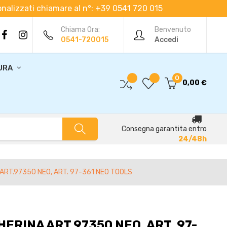
rsonalizzati chiamare al n°: +39 0541 720 015
Chiama Ora:
Benvenuto
0541-720015
Accedi
URA
0
0,00 €
Consegna garantita entro
24/48h
 ART.97350 NEO, ART. 97-361 NEO TOOLS
HERINA ART.97350 NEO, ART. 97-