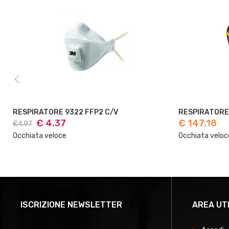
RESPIRATORE 9913 FFP1 20PZ
RESPIRATOR
€ 147.18
€ 4
€50.40
Occhiata veloce
Occhiata velo
ISCRIZIONE NEWSLETTER
AREA UT