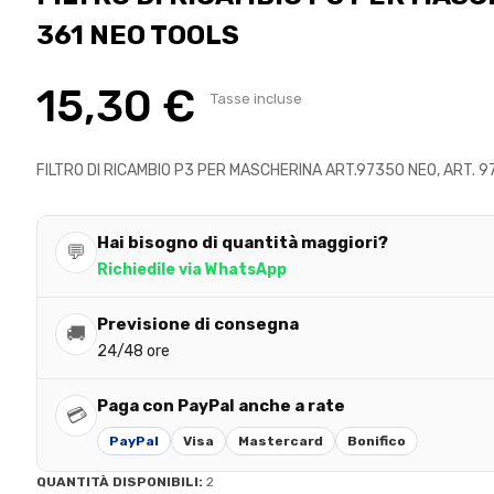
361 NEO TOOLS
15,30 €
Tasse incluse
FILTRO DI RICAMBIO P3 PER MASCHERINA ART.97350 NEO, ART. 
Hai bisogno di quantità maggiori?
💬
Richiedile via WhatsApp
Previsione di consegna
🚚
24/48 ore
Paga con PayPal anche a rate
💳
PayPal
Visa
Mastercard
Bonifico
QUANTITÀ DISPONIBILI:
2