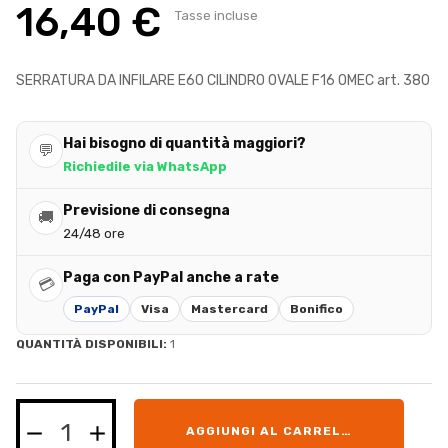
16,40 €
Tasse incluse
SERRATURA DA INFILARE E60 CILINDRO OVALE F16 OMEC art. 380
Hai bisogno di quantità maggiori?
💬
Richiedile via WhatsApp
Previsione di consegna
🚚
24/48 ore
Paga con PayPal anche a rate
💳
PayPal
Visa
Mastercard
Bonifico
QUANTITÀ DISPONIBILI:
1
AGGIUNGI AL CARRELLO