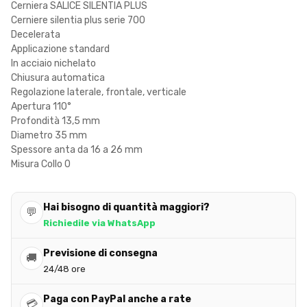
Cerniera SALICE SILENTIA PLUS
Cerniere silentia plus serie 700
Decelerata
Applicazione standard
In acciaio nichelato
Chiusura automatica
Regolazione laterale, frontale, verticale
Apertura 110°
Profondità 13,5 mm
Diametro 35 mm
Spessore anta da 16 a 26 mm
Misura Collo 0
Hai bisogno di quantità maggiori?
💬
Richiedile via WhatsApp
Previsione di consegna
🚚
24/48 ore
Paga con PayPal anche a rate
💳