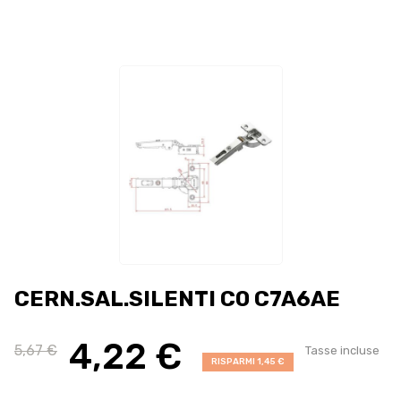
CERN.SAL.SILENTI C0 C7A6AE
4,22 €
5,67 €
Tasse incluse
RISPARMI 1,45 €