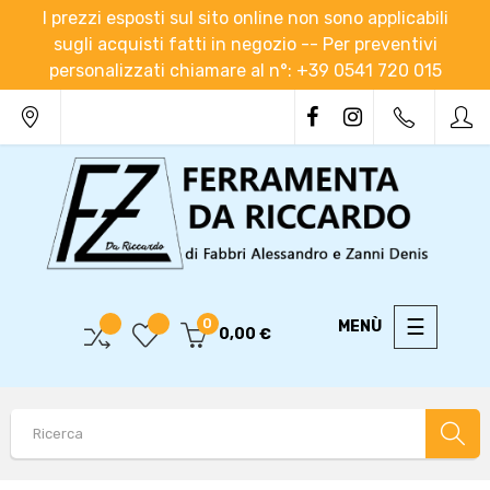
I prezzi esposti sul sito online non sono applicabili
sugli acquisti fatti in negozio -- Per preventivi
personalizzati chiamare al n°: +39 0541 720 015
navigaz
☰
0
0,00 €
Toggle