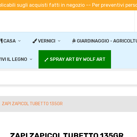
plicabili sugli acquisti fatti in negozio -- Per preventivi pe
CASA
VERNICI
GIARDINAGGIO - AGRICOLT
IVI IL LEGNO
SPRAY ART BY WOLF ART
brush
ZAPI ZAPICOL TUBETTO 135GR
ZAPI ZAPICOL TUBETTO 135GR