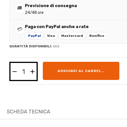
Previsione di consegna
🚚
24/48 ore
Paga con PayPal anche a rate
💳
PayPal
Visa
Mastercard
Bonifico
QUANTITÀ DISPONIBILI:
655
AGGIUNGI AL CARRELLO
SCHEDA TECNICA