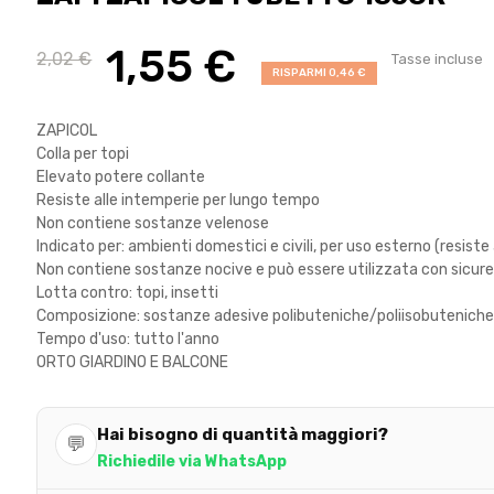
1,55 €
2,02 €
Tasse incluse
RISPARMI 0,46 €
ZAPICOL
Colla per topi
Elevato potere collante
Resiste alle intemperie per lungo tempo
Non contiene sostanze velenose
Indicato per: ambienti domestici e civili, per uso esterno (resiste 
Non contiene sostanze nocive e può essere utilizzata con sicure
Lotta contro: topi, insetti
Composizione: sostanze adesive polibuteniche/poliisobutenich
Tempo d'uso: tutto l'anno
ORTO GIARDINO E BALCONE
Hai bisogno di quantità maggiori?
💬
Richiedile via WhatsApp