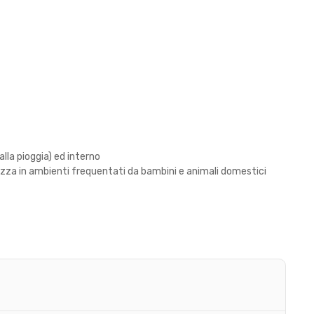
alla pioggia) ed interno
zza in ambienti frequentati da bambini e animali domestici
e