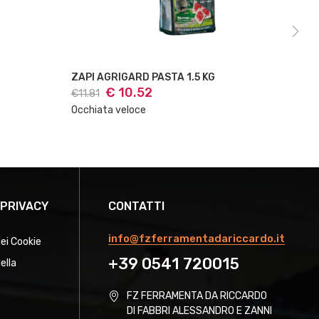
ZAPI AGRIGARD PASTA 1.5 KG
ZAP
€ 10.52
€11.81
€10
Occhiata veloce
Occ
 PRIVACY
CONTATTI
info@fzferramentadariccardo.it
dei Cookie
+39 0541 720015
ella
FZ FERRAMENTA DA RICCARDO
DI FABBRI ALESSANDRO E ZANNI