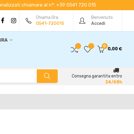
rsonalizzati chiamare al n°: +39 0541 720 015
Chiama Ora:
Benvenuto
0541-720015
Accedi
URA
0
0,00 €
Consegna garantita entro
24/48h