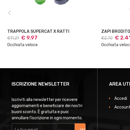
TRAPPOLA SUPERCAT X RATTI
ZAPI BRODITO
€ 9.97
€ 2.4
€11.21
€2.70
Occhiata veloce
Occhiata veloc
ISCRIZIONE NEWSLETTER
AREA UT
Accedi
Iscriviti alla newsletter per ricevere
aggiornamenti e beneficiare dei nostri
Account
buoni sconto. È gratuita e puoi
annullare l'iscrizione in ogni momento.
ISCRIVITI