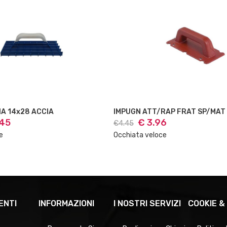
TT/RAP FRAT SP/MAT
SPUGNA RICAMBIO 13X30
3.96
€ 7.04
€7.90
eloce
Occhiata veloce
ENTI
INFORMAZIONI
I NOSTRI SERVIZI
COOKIE &