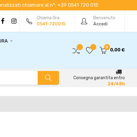
rsonalizzati chiamare al n°: +39 0541 720 015
Chiama Ora:
Benvenuto
0541-720015
Accedi
URA
0
0,00 €
Consegna garantita entro
24/48h