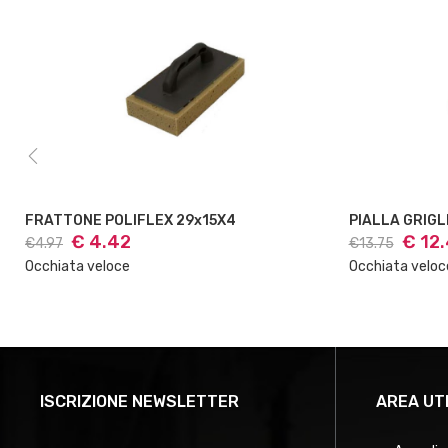
PIALLA GRIGLIA 14x28 ACCIA
IMPUGN A
€ 12.45
€ 
€13.75
€4.45
Occhiata veloce
Occhiata v
ISCRIZIONE NEWSLETTER
AREA UT