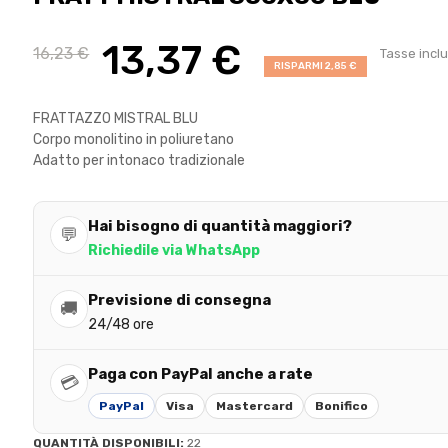
13,37 €
16,23 €
Tasse incl
RISPARMI 2,85 €
FRATTAZZO MISTRAL BLU
Corpo monolitino in poliuretano
Adatto per intonaco tradizionale
Hai bisogno di quantità maggiori?
💬
Richiedile via WhatsApp
Previsione di consegna
🚚
24/48 ore
Paga con PayPal anche a rate
💳
PayPal
Visa
Mastercard
Bonifico
QUANTITÀ DISPONIBILI:
22