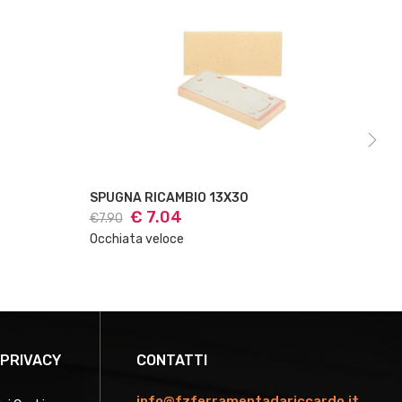
SPUGNA RICAMBIO 17X34
€ 10.42
€11.71
Occhiata veloce
 PRIVACY
CONTATTI
info@fzferramentadariccardo.it