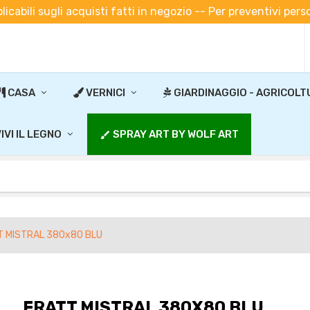
plicabili sugli acquisti fatti in negozio -- Per preventivi pe
CASA
VERNICI
GIARDINAGGIO - AGRICOLT
IVI IL LEGNO
SPRAY ART BY WOLF ART
brush
T MISTRAL 380x80 BLU
FRATT MISTRAL 380X80 BLU